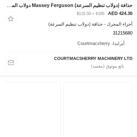
حذافة (دولاب تنظيم السرعة) Massey Ferguson دولاب الموازنة للمحرك 50 ب 31215680 لـ لودر حفار Massey Ferguson 50b
AED 424.30
≈ $115.50
€100
أجزاء المحرك - حذافة (دولاب تنظيم السرعة)
31215680
أيرلندا، Courtmacsherry
COURTMACSHERRY MACHINERY LTD