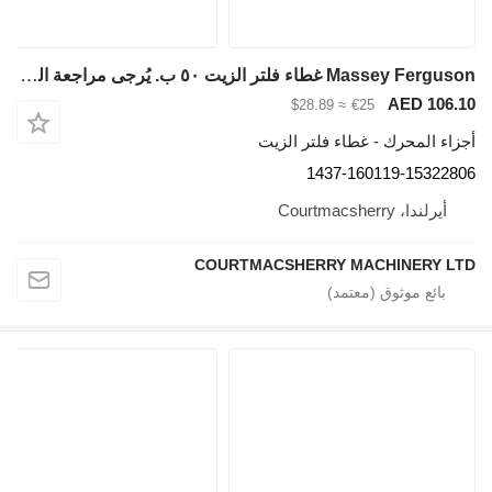
Massey Ferguson غطاء فلتر الزيت ٥٠ ب. يُرجى مراجعة الصور. 1437-160119-15322806 لـ لودر حفار Massey Ferguson 50b
AED 106.10
≈ $28.89
€25
أجزاء المحرك - غطاء فلتر الزيت
1437-160119-15322806
أيرلندا، Courtmacsherry
COURTMACSHERRY MACHINERY LTD